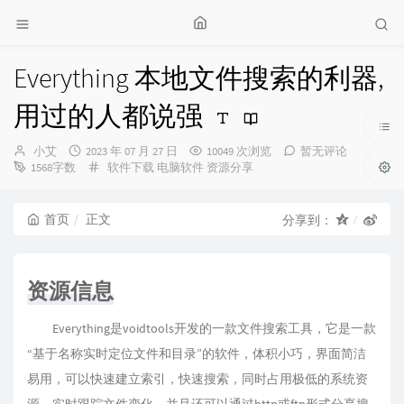
Everything 本地文件搜索的利器,
用过的人都说强
博
发
小艾
2023 年 07 月 27 日
10049 次浏览
暂无评论
主：
布
分
1568字数
软件下载
电脑软件
资源分享
时
类：
间：
首页
正文
分享到：
资源信息
Everything是voidtools开发的一款文件搜索工具，它是一款
“基于名称实时定位文件和目录”的软件，体积小巧，界面简洁
易用，可以快速建立索引，快速搜索，同时占用极低的系统资