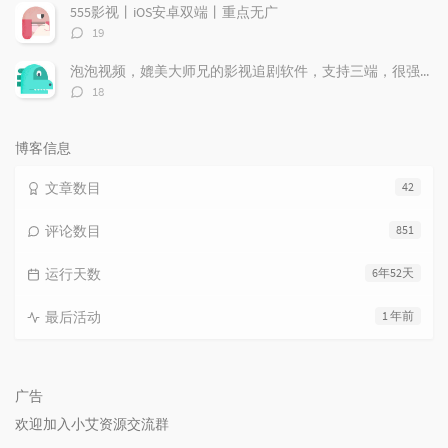
数：
555影视丨iOS安卓双端丨重点无广
评
19
论
数：
泡泡视频，媲美大师兄的影视追剧软件，支持三端，很强！
评
18
论
数：
博客信息
文章数目
42
评论数目
851
运行天数
6年52天
最后活动
1 年前
广告
欢迎加入小艾资源交流群