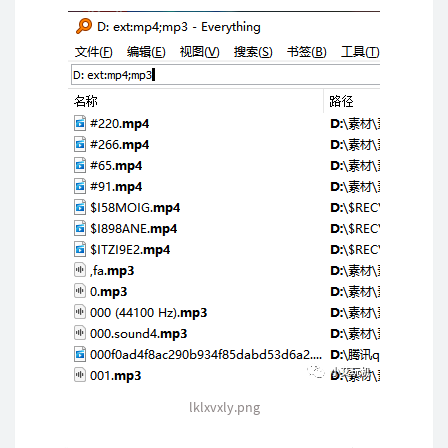
lklxvxly.png