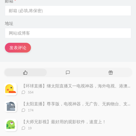
邮箱
*
地址
发表评论
热
最
随
门
新
机
文
评
文
【环球直播】继太阳直播又一电视神器，海外电视、港澳台应用尽有，无广告，支持回看。
章
论
章
评
554
论
数：
【太阳直播】尊享版，电视神器，无广告、无购物台、支持回看
评
174
论
数：
【大师兄影视】最好用的观影软件，速度上！
评
19
论