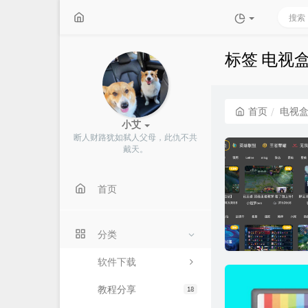
标签 电视
首页
电视
小艾
断人财路犹如弑人父母，此仇不共
戴天。
首页
分类
软件下载
教程分享
18