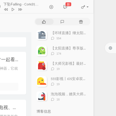
下坠Falling
新
- Corki刘宗鑫
下坠Falling
Corki刘宗鑫
热
最
随
怨苍天变了心
王小帅
门
新
机
文
评
文
【环球直播】继太阳直播又一电视神器，海外电视、港澳台应用尽有，无广告，支持回看。
依兰爱情故事 (Live版)
章
论
章
评
554
岳云鹏 / 金志文 / 管乐
醒来折花
池澜
论
数：
【太阳直播】尊享版，电视神器，无广告、无购物台、支持回看
没出息
邓晃晃 / 知鷗周
评
174
论
有风的日落
万海东
【虎牙TV版】电视盒子专用，非云视听虎电竞“一起看”的福音
数：
【大师兄影视】最好用的观影软件，速度上！
评
播神器，它就
19
论
数：
555影视丨iOS安卓双端丨重点无广
评
19
论
数：
泡泡视频，媲美大师兄的影视追剧软件，支持三端，很强！
评
18
论
【环球直播】继太阳直播又一电视神器，海外电视、港澳台应用尽有，无广告，支持回看。
数：
博客信息