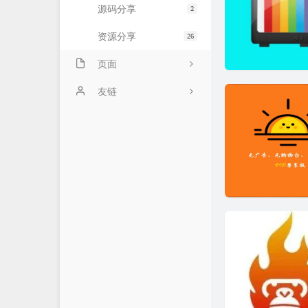
源码分享
2
资源分享
26
页面
归档
友链
留言板
艾上签
时光机
iOS分身定制
友情链接
免费领取流量卡
小艾网盘
小艾主页
小艾商城
资源交流群