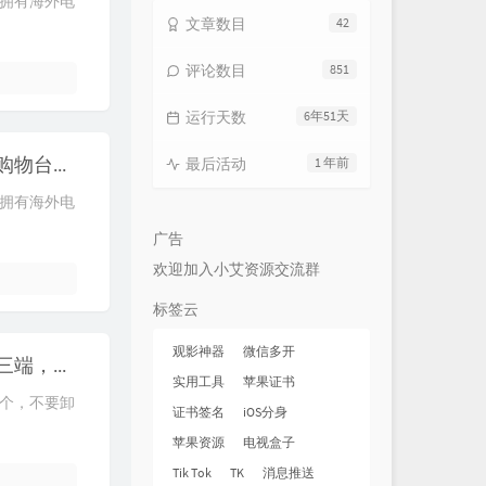
拥有海外电
文章数目
42
评论数目
851
运行天数
6年51天
【太阳直播】尊享版，电视神器，无广告、无购物台、支持回看
最后活动
1 年前
拥有海外电
广告
欢迎加入小艾资源交流群
标签云
观影神器
微信多开
泡泡视频，媲美大师兄的影视追剧软件，支持三端，很强！
实用工具
苹果证书
个，不要卸
证书签名
iOS分身
苹果资源
电视盒子
Tik Tok
TK
消息推送